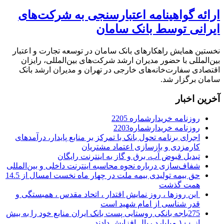
ارائه گواهینامه اعتبارسنجی به شرکت‌های
ایرانی توسط بانک سامان
نخستین همایش راهکارهای بانک سامان در توسعه تجارت و اعتبار
بین‌‎المللی با حضور مدیران ارشد شرکت‌های بین‌المللی، رایزان
اقتصادی سفارت‌خانه‌های خارجی در تهران و مدیران ارشد بانک
سامان برگزار شد.
آخرین اخبار
روزنامه خریدارشماره 2205
روزنامه خریدارشماره2203
اجرای برنامه تحول بانک با تمرکز بر منابع پایدار، درآمدهای
کارمزدی و بازسازی اعتماد مشتریان
تبدیل قبوض آب، برق و گاز به اینترنت رایگان
شفاف‌سازی درباره نحوه محاسبه اینترنت داخلی و بین‌المللی
حق بیمه تولیدی بیمه ملت در چهار ماه نخست امسال از 14.5
همت گذشت
این روزها ، روز نمایش اقتدار ، اتحاد مقدس ، همبستگی و
قدر شناسی از امام شهید است
275باجه بانکی روستایی پست بانک ایران منابع خود را به بیش
از ۱۰۰ میلیارد ریال افزایش دادند