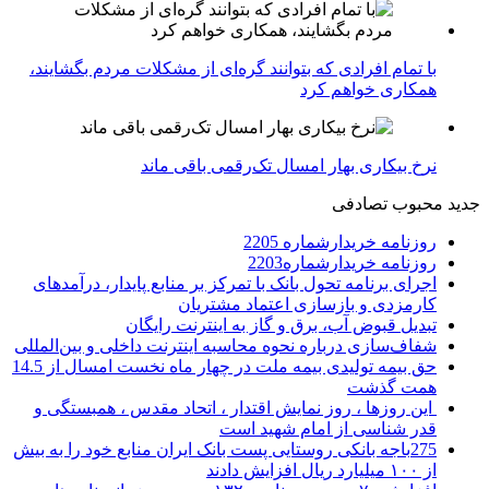
با تمام افرادی که بتوانند گره‌ای از مشکلات مردم بگشایند،
همکاری خواهم کرد
نرخ بیکاری بهار امسال تک‌رقمی باقی ماند
جدید
محبوب
تصادفی
روزنامه خریدارشماره 2205
روزنامه خریدارشماره2203
اجرای برنامه تحول بانک با تمرکز بر منابع پایدار، درآمدهای
کارمزدی و بازسازی اعتماد مشتریان
تبدیل قبوض آب، برق و گاز به اینترنت رایگان
شفاف‌سازی درباره نحوه محاسبه اینترنت داخلی و بین‌المللی
حق بیمه تولیدی بیمه ملت در چهار ماه نخست امسال از 14.5
همت گذشت
این روزها ، روز نمایش اقتدار ، اتحاد مقدس ، همبستگی و
قدر شناسی از امام شهید است
275باجه بانکی روستایی پست بانک ایران منابع خود را به بیش
از ۱۰۰ میلیارد ریال افزایش دادند