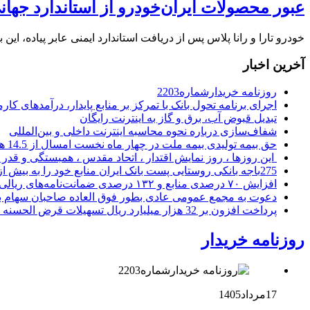
عبور محصولات ایران‌خودرو از استاندارد جهان
خودرو تارا و رانا پلاس پس از دریافت استاندارد ایمنی عابر پیاده، ای
آخرین اخبار
روزنامه خریدارشماره2203
اجرای برنامه تحول بانک با تمرکز بر منابع پایدار، درآمدهای ک
تبدیل قبوض آب، برق و گاز به اینترنت رایگان
شفاف‌سازی درباره نحوه محاسبه اینترنت داخلی و بین‌المللی
حق بیمه تولیدی بیمه ملت در چهار ماه نخست امسال از 14.5 همت گذشت
این روزها ، روز نمایش اقتدار ، اتحاد مقدس ، همبستگی و قد
275باجه بانکی روستایی پست بانک ایران منابع خود را به بیش از ۱۰۰ میلیارد ریال افزایش دادند
افزایش ۷۰ درصدی منابع و ۱۳۲ درصدی ضمانت‌نامه‌های ریالی صادره پست بانک ایران در چهارماهه اول سال 1405
دعوت به مجمع عمومی عادی بطور فوق العاده صاحبان سهام با
پرداخت افزون بر 32 هزار میلیارد ریال تسهیلات قرض الحسنه ازدواج و فرزندآوری توسط بانک کشاورزی
روزنامه خریدار
17مرداد1405