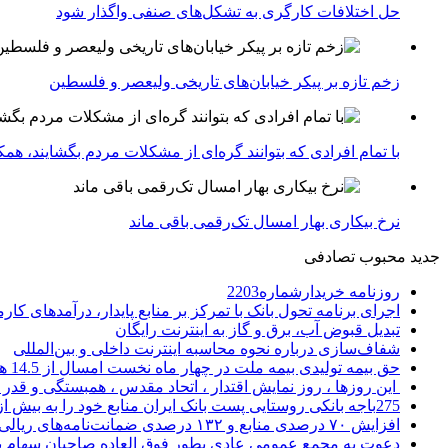
حل اختلافات کارگری به تشکل‌های صنفی واگذار شود
زخم تازه بر پیکر خیابان‌های تاریخی ولیعصر و فلسطین
با تمام افرادی که بتوانند گره‌ای از مشکلات مردم بگشایند، هم
نرخ بیکاری بهار امسال تک‌رقمی باقی ماند
جدید
محبوب
تصادفی
روزنامه خریدارشماره2203
اجرای برنامه تحول بانک با تمرکز بر منابع پایدار، درآمدهای ک
تبدیل قبوض آب، برق و گاز به اینترنت رایگان
شفاف‌سازی درباره نحوه محاسبه اینترنت داخلی و بین‌المللی
حق بیمه تولیدی بیمه ملت در چهار ماه نخست امسال از 14.5 همت گذشت
این روزها ، روز نمایش اقتدار ، اتحاد مقدس ، همبستگی و قد
275باجه بانکی روستایی پست بانک ایران منابع خود را به بیش از ۱۰۰ میلیارد ریال افزایش دادند
افزایش ۷۰ درصدی منابع و ۱۳۲ درصدی ضمانت‌نامه‌های ریالی صادره پست بانک ایران در چهارماهه اول سال 1405
دعوت به مجمع عمومی عادی بطور فوق العاده صاحبان سهام با