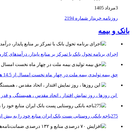
3مرداد 1405
روزنامه خریدار شماره 2194
بانک و بیمه
اجرای برنامه تحول بانک با تمرکز بر منابع پایدار، درآمدهای ک
حق بیمه تولیدی بیمه ملت در چهار ماه نخست امسال از 14.5 همت گذشت
این روزها ، روز نمایش اقتدار ، اتحاد مقدس ، همبستگی و قد
275باجه بانکی روستایی پست بانک ایران منابع خود را به بیش از ۱۰۰ میلیارد ریال افزایش دادند