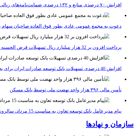
افزایش ۷۰ درصدی منابع و ۱۳۲ درصدی ضمانت‌نامه‌های ریالی صادره پست بانک ایران در چهارماهه اول سال 1405
دعوت به مجمع عمومی عادی بطور فوق العاده صاحبان سهام با
پرداخت افزون بر 32 هزار میلیارد ریال تسهیلات قرض الحسنه ازدواج و فرزندآوری توسط بانک کشاورزی
افزایش 40 درصدی تسهیلات بانک توسعه صادرات ایران برای بخش های تولید، صادرات و دانش بنیان ها
تأمین مالی ۳۹۶ هزار واحد نهضت ملی توسط بانک مسکن
پیام مدیرعامل بانک توسعه تعاون به مناسبت 15 مرداد، سالروز تأسیس بانک
سازمان و نهادها