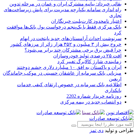
بقائی خبرداد: بیانیه مشترک ایران و عمان در مرحله تدوین
راه اندازی سامانه یکپارچه مدیریت برای پایش زیرساخت‌های
تجاری
اعتبار نامحدود کارت‌بلیت خبرنگاران
بانک مرکزی فقط با یک‌‎پنجم درخواست پول بانک‌ها موافقت
کرد
سرنوشت احداث آرامستان‌های جدید پایتخت در ابهام
خروج بیش از ۳ میلیون و ۳۵۲ هزار زائر از مرزهای کشور
چرا قبض برق برخی مشترکان چند برابر می‌شود؟
افت ۲۵ درصدی تولید خودروسازان
زمانبندی شارژ کالابرگ تغییر کرد
ایران و پاکستان به افق ۱۰ میلیارد دلاری چشم دوختند
میزبانی بانک سرمایه از عاشقان حسینی در موکب جاماندگان
اربعین
اطلاعیه بانک سرمایه در خصوص ارتقای کیفی خدمات
بانکداری
روزنامه خریدار شماره 2202
دو انتصاب جدید در بیمه مركزی
طراحی و تولید
دی تمز