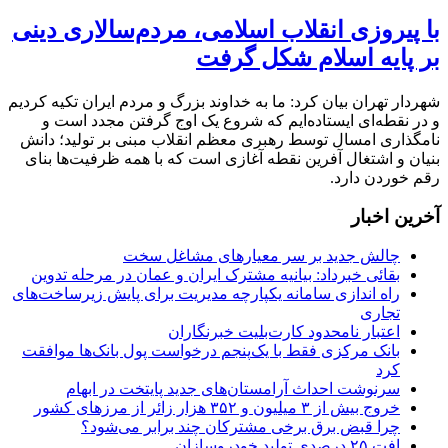
با پیروزی انقلاب اسلامی، مردم‌سالاری دینی
بر پایه اسلام شکل گرفت
شهردار تهران بیان کرد: ما به خداوند بزرگ و مردم ایران تکیه کردیم
و در نقطه‌ای ایستاده‌ایم که شروع یک اوج گرفتن مجدد است و
نامگذاری امسال توسط رهبری معظم انقلاب مبنی بر تولید؛ دانش
بنیان و اشتغال آفرین نقطه آغازی است که با همه ظرفیت‌ها بنای
رقم خوردن دارد.
آخرین اخبار
چالش جدید بر سر معیارهای مشاغل سخت
بقائی خبرداد: بیانیه مشترک ایران و عمان در مرحله تدوین
راه اندازی سامانه یکپارچه مدیریت برای پایش زیرساخت‌های
تجاری
اعتبار نامحدود کارت‌بلیت خبرنگاران
بانک مرکزی فقط با یک‌‎پنجم درخواست پول بانک‌ها موافقت
کرد
سرنوشت احداث آرامستان‌های جدید پایتخت در ابهام
خروج بیش از ۳ میلیون و ۳۵۲ هزار زائر از مرزهای کشور
چرا قبض برق برخی مشترکان چند برابر می‌شود؟
افت ۲۵ درصدی تولید خودروسازان