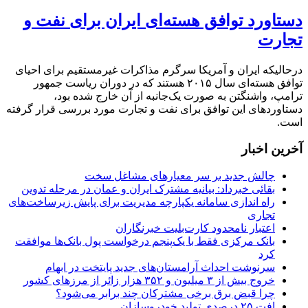
دستاورد توافق هسته‌ای ایران برای نفت و
تجارت
درحالیکه ایران و آمریکا سرگرم مذاکرات غیرمستقیم برای احیای
توافق هسته‌ای سال ۲۰۱۵ هستند که در دوران ریاست جمهور
ترامپ، واشنگتن به صورت یک‌جانبه از آن خارج شده بود،
دستاوردهای این توافق برای نفت و تجارت مورد بررسی قرار گرفته
است.
آخرین اخبار
چالش جدید بر سر معیارهای مشاغل سخت
بقائی خبرداد: بیانیه مشترک ایران و عمان در مرحله تدوین
راه اندازی سامانه یکپارچه مدیریت برای پایش زیرساخت‌های
تجاری
اعتبار نامحدود کارت‌بلیت خبرنگاران
بانک مرکزی فقط با یک‌‎پنجم درخواست پول بانک‌ها موافقت
کرد
سرنوشت احداث آرامستان‌های جدید پایتخت در ابهام
خروج بیش از ۳ میلیون و ۳۵۲ هزار زائر از مرزهای کشور
چرا قبض برق برخی مشترکان چند برابر می‌شود؟
افت ۲۵ درصدی تولید خودروسازان