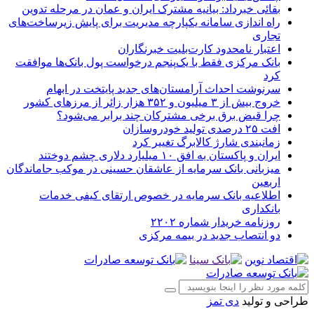
بقائی خبرداد: بیانیه مشترک ایران و عمان در مرحله تدوین
راه اندازی سامانه یکپارچه مدیریت برای پایش زیرساخت‌های
تجاری
اعتبار نامحدود کارت‌بلیت خبرنگاران
بانک مرکزی فقط با یک‌‎پنجم درخواست پول بانک‌ها موافقت
کرد
سرنوشت احداث آرامستان‌های جدید پایتخت در ابهام
خروج بیش از ۳ میلیون و ۳۵۲ هزار زائر از مرزهای کشور
چرا قبض برق برخی مشترکان چند برابر می‌شود؟
افت ۲۵ درصدی تولید خودروسازان
زمانبندی شارژ کالابرگ تغییر کرد
ایران و پاکستان به افق ۱۰ میلیارد دلاری چشم دوختند
میزبانی بانک سرمایه از عاشقان حسینی در موکب جاماندگان
اربعین
اطلاعیه بانک سرمایه در خصوص ارتقای کیفی خدمات
بانکداری
روزنامه خریدار شماره ۲۲۰۲
دو انتصاب جدید در بیمه مركزی
طراحی و تولید
دی تمز