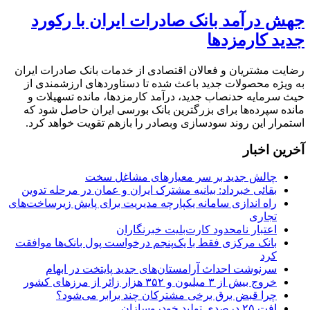
جهش درآمد بانک صادرات ایران با رکورد
جدید کارمزدها
رضایت مشتریان و فعالان اقتصادی از خدمات بانک صادرات ایران
به ویژه محصولات جدید باعث شده تا دستاوردهای ارزشمندی از
حیث سرمایه حدنصاب جدید، درآمد کارمزدها، مانده تسهیلات و
مانده سپرده‌ها برای بزرگترین بانک بورسی ایران حاصل شود که
استمرار این روند سودسازی وبصادر را بازهم تقویت خواهد کرد.​
آخرین اخبار
چالش جدید بر سر معیارهای مشاغل سخت
بقائی خبرداد: بیانیه مشترک ایران و عمان در مرحله تدوین
راه اندازی سامانه یکپارچه مدیریت برای پایش زیرساخت‌های
تجاری
اعتبار نامحدود کارت‌بلیت خبرنگاران
بانک مرکزی فقط با یک‌‎پنجم درخواست پول بانک‌ها موافقت
کرد
سرنوشت احداث آرامستان‌های جدید پایتخت در ابهام
خروج بیش از ۳ میلیون و ۳۵۲ هزار زائر از مرزهای کشور
چرا قبض برق برخی مشترکان چند برابر می‌شود؟
افت ۲۵ درصدی تولید خودروسازان