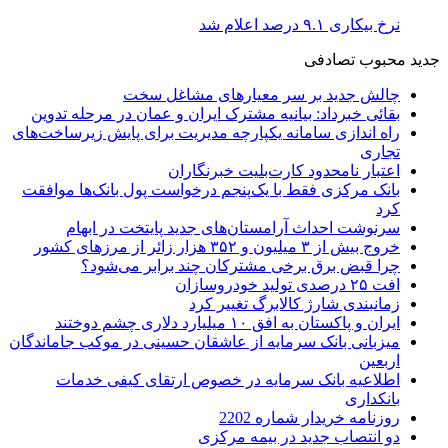
نرخ بیکاری ۹.۱ درصد اعلام شد
جدید
محبوب
تصادفی
چالش جدید بر سر معیارهای مشاغل سخت
بقائی خبرداد: بیانیه مشترک ایران و عمان در مرحله تدوین
راه اندازی سامانه یکپارچه مدیریت برای پایش زیرساخت‌های
تجاری
اعتبار نامحدود کارت‌بلیت خبرنگاران
بانک مرکزی فقط با یک‌‎پنجم درخواست پول بانک‌ها موافقت
کرد
سرنوشت احداث آرامستان‌های جدید پایتخت در ابهام
خروج بیش از ۳ میلیون و ۳۵۲ هزار زائر از مرزهای کشور
چرا قبض برق برخی مشترکان چند برابر می‌شود؟
افت ۲۵ درصدی تولید خودروسازان
زمانبندی شارژ کالابرگ تغییر کرد
ایران و پاکستان به افق ۱۰ میلیارد دلاری چشم دوختند
میزبانی بانک سرمایه از عاشقان حسینی در موکب جاماندگان
اربعین
اطلاعیه بانک سرمایه در خصوص ارتقای کیفی خدمات
بانکداری
روزنامه خریدار شماره 2202
دو انتصاب جدید در بیمه مركزی