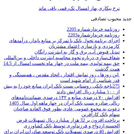
نرخ بیکاری بهار امسال تک‌رقمی باقی ماند
جدید
محبوب
تصادفی
روزنامه خریدارشماره 2205
روزنامه خریدارشماره2203
اجرای برنامه تحول بانک با تمرکز بر منابع پایدار، درآمدهای
کارمزدی و بازسازی اعتماد مشتریان
تبدیل قبوض آب، برق و گاز به اینترنت رایگان
شفاف‌سازی درباره نحوه محاسبه اینترنت داخلی و بین‌المللی
حق بیمه تولیدی بیمه ملت در چهار ماه نخست امسال از 14.5
همت گذشت
این روزها ، روز نمایش اقتدار ، اتحاد مقدس ، همبستگی و
قدر شناسی از امام شهید است
275باجه بانکی روستایی پست بانک ایران منابع خود را به بیش
از ۱۰۰ میلیارد ریال افزایش دادند
افزایش ۷۰ درصدی منابع و ۱۳۲ درصدی ضمانت‌نامه‌های
ریالی صادره پست بانک ایران در چهارماهه اول سال 1405
دعوت به مجمع عمومی عادی بطور فوق العاده صاحبان
سهام بانک کارآفرین
پرداخت افزون بر 32 هزار میلیارد ریال تسهیلات قرض
الحسنه ازدواج و فرزندآوری توسط بانک کشاورزی
افزایش 40 درصدی تسهیلات بانک توسعه صادرات ایران برای