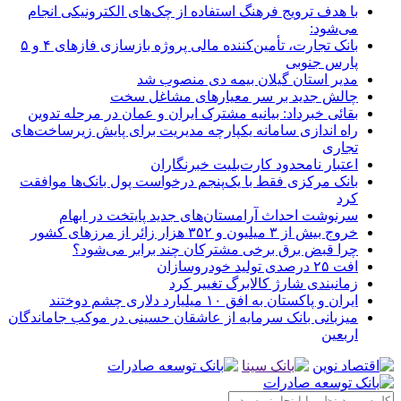
با هدف ترویج فرهنگ استفاده از چک‌های الکترونیکی انجام
می‌شود:
بانک تجارت، تأمین‌کننده مالی پروژه بازسازی فازهای ۴ و ۵
پارس جنوبی
مدیر استان گیلان بیمه دی منصوب شد
چالش جدید بر سر معیارهای مشاغل سخت
بقائی خبرداد: بیانیه مشترک ایران و عمان در مرحله تدوین
راه اندازی سامانه یکپارچه مدیریت برای پایش زیرساخت‌های
تجاری
اعتبار نامحدود کارت‌بلیت خبرنگاران
بانک مرکزی فقط با یک‌‎پنجم درخواست پول بانک‌ها موافقت
کرد
سرنوشت احداث آرامستان‌های جدید پایتخت در ابهام
خروج بیش از ۳ میلیون و ۳۵۲ هزار زائر از مرزهای کشور
چرا قبض برق برخی مشترکان چند برابر می‌شود؟
افت ۲۵ درصدی تولید خودروسازان
زمانبندی شارژ کالابرگ تغییر کرد
ایران و پاکستان به افق ۱۰ میلیارد دلاری چشم دوختند
میزبانی بانک سرمایه از عاشقان حسینی در موکب جاماندگان
اربعین