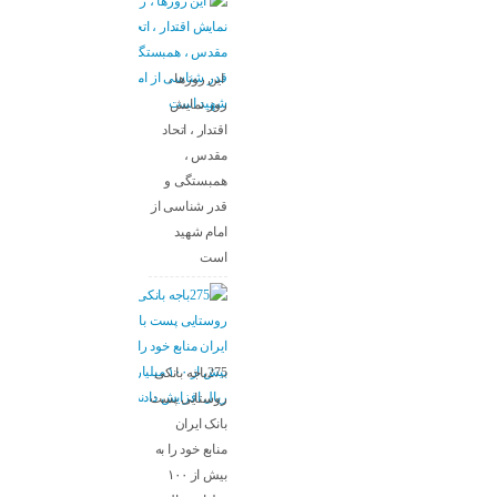
این روزها ،
روز نمایش
اقتدار ، اتحاد
مقدس ،
همبستگی و
قدر شناسی از
امام شهید
است
275باجه بانکی
روستایی پست
بانک ایران
منابع خود را به
بیش از ۱۰۰