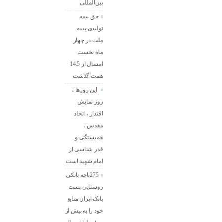
بین‌المللی
حق بیمه
تولیدی بیمه
ملت در چهار
ماه نخست
امسال از 14.5
همت گذشت
این روزها ،
روز نمایش
اقتدار ، اتحاد
مقدس ،
همبستگی و
قدر شناسی از
امام شهید است
275باجه بانکی
روستایی پست
بانک ایران منابع
خود را به بیش از