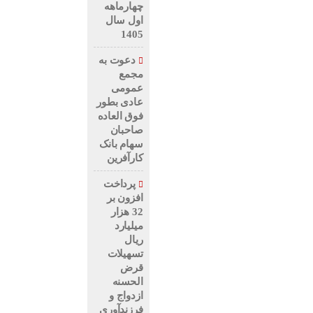
چهارماهه
اول سال
1405
دعوت به
مجمع
عمومی
عادی بطور
فوق العاده
صاحبان
سهام بانک
کارآفرین
پرداخت
افزون بر
32 هزار
میلیارد
ریال
تسهیلات
قرض
الحسنه
ازدواج و
فرزندآوری