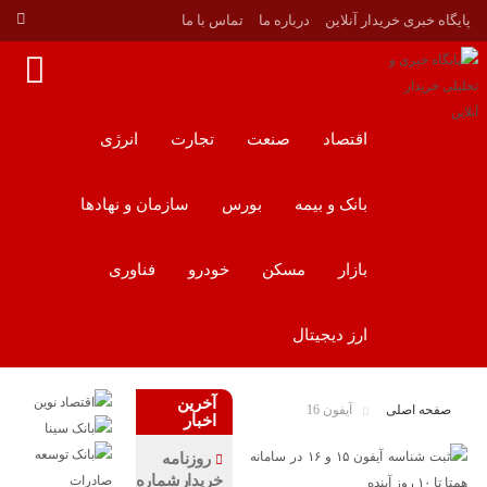
پایگاه خبری خریدار آنلاین
درباره ما
تماس با ما
اقتصاد
صنعت
تجارت
انرژی
بانک و بیمه
بورس
سازمان و نهادها
بازار
مسکن
خودرو
فناوری
ارز دیجیتال
آخرین
صفحه اصلی
آیفون 16
اخبار
روزنامه
خریدارشماره2203