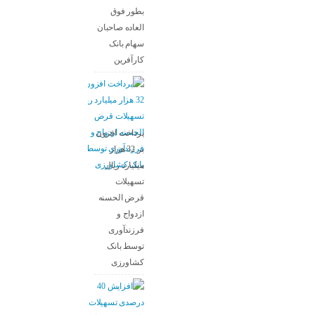
بطور فوق
العاده صاحبان
سهام بانک
کارآفرین
پرداخت افزون
بر 32 هزار
میلیارد ریال
تسهیلات
قرض الحسنه
ازدواج و
فرزندآوری
توسط بانک
کشاورزی