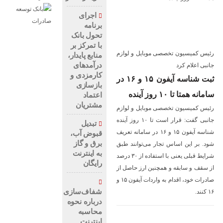
اجرای
برنامه
تحول بانک
با تمرکز بر
رئیس کمیسیون تخصصی موبایل و لوازم
منابع پایدار،
درآمدهای
جانبی اعلام کرد
کارمزدی و
ثبت شناسه آیفون ۱۵ و ۱۶ در
بازسازی
سامانه همتا تا ۱۰ روز آینده
اعتماد
مشتریان
رئیس کمیسیون تخصصی موبایل و لوازم
جانبی گفت: قرار است تا ۱۰ روز آینده
تبدیل
شناسه آیفون ۱۵ و ۱۶ در سامانه تعریف
قبوض آب،
برق و گاز
شود. بر این اساس تجار می‌توانند طبق
به اینترنت
شرایط قبلی یعنی با استفاده از ۳۰ درصد
رایگان
از سقف و سابقه و همچنین ارز حاصل از
صادرات خود، اقدام به واردات آیفون ۱۵ و
شفاف‌سازی
۱۶ کنند.
درباره نحوه
محاسبه
اینترنت