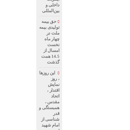
داخلی و
بین‌المللی
حق بیمه
تولیدی بیمه
ملت در
چهار ماه
نخست
امسال از
14.5 همت
گذشت
این روزها
، روز
نمایش
اقتدار ،
اتحاد
مقدس ،
همبستگی و
قدر
شناسی از
امام شهید