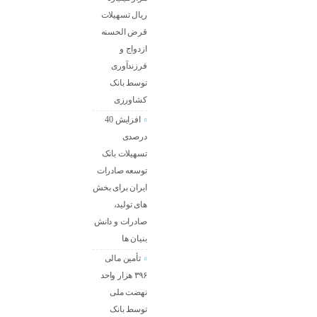
ریال تسهیلات
قرض الحسنه
ازدواج و
فرزندآوری
توسط بانک
کشاورزی
افزایش 40
درصدی
تسهیلات بانک
توسعه صادرات
ایران برای بخش
های تولید،
صادرات و دانش
بنیان ها
تأمین مالی
۳۹۶ هزار واحد
نهضت ملی
توسط بانک