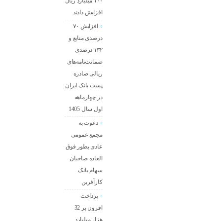
۱۰۰ میلیارد ریال
افزایش دادند
افزایش ۷۰
درصدی منابع و
۱۳۲ درصدی
ضمانت‌نامه‌های
ریالی صادره
پست بانک ایران
در چهارماهه
اول سال 1405
دعوت به
مجمع عمومی
عادی بطور فوق
العاده صاحبان
سهام بانک
کارآفرین
پرداخت
افزون بر 32
هزار میلیارد