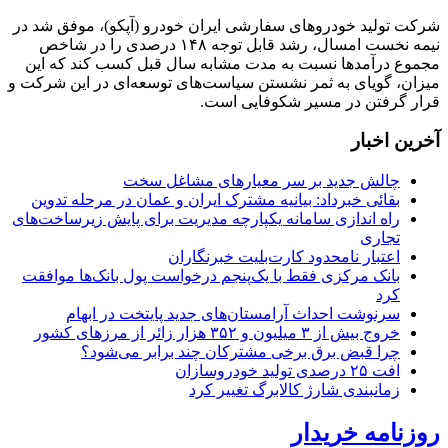
شرکت تولید خودروهای سفارشی ایران خودرو (آپکو)، موفق شد در
نیمه نخست امسال، رشد قابل توجه ۱۴۸ درصدی را در شاخص
مجموع درآمدها نسبت به مدت مشابه سال قبل کسب کند که این
میزان، گویای به ثمر نشستن سیاست‌های توسعه‌ای در این شرکت و
قرار گرفتن در مسیر شکوفایی است.
آخرین اخبار
چالش جدید بر سر معیارهای مشاغل سخت
بقائی خبرداد: بیانیه مشترک ایران و عمان در مرحله تدوین
راه اندازی سامانه یکپارچه مدیریت برای پایش زیرساخت‌های
تجاری
اعتبار نامحدود کارت‌بلیت خبرنگاران
بانک مرکزی فقط با یک‌‎پنجم درخواست پول بانک‌ها موافقت
کرد
سرنوشت احداث آرامستان‌های جدید پایتخت در ابهام
خروج بیش از ۳ میلیون و ۳۵۲ هزار زائر از مرزهای کشور
چرا قبض برق برخی مشترکان چند برابر می‌شود؟
افت ۲۵ درصدی تولید خودروسازان
زمانبندی شارژ کالابرگ تغییر کرد
روزنامه خریدار