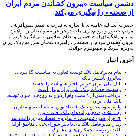
دشمن سیاست «بیرون کشاندن مردم ایران
از صحنه» را پیگیری می‌کند
حضرت آیت‌الله خامنه‌ای با اشاره به قدرت بی‌نظیر نقش‌آفرینی
مردم، حضور و پرچم‌داری ملت در هر عرصه و میدان را، راهبرد
موثر و راهگشای امام خمینی و نظام اسلامی؛ و بی‌انگیزه کردن و
بیرون کشیدن مردم از صحنه را، راهبرد دشمنان سرزمین پاک ایران
به‌ویژه آمریکا و صهیونیزم خواندند.
آخرین اخبار
پیام مدیرعامل بانک توسعه تعاون به مناسبت 15 مرداد،
سالروز تأسیس بانک
بانک ملی ایران جرایم تأخیر تسهیلات را بخشید
وضعیت خدمات بانک ملی ایران پایدار است
پرداخت بیش از ۸ همت وام ازدواج به زوج‌های جوان توسط
بانک ملی ایران
واریز سود مجمع بانک اقتصاد نوین به حساب سهامداران
رشد 84 درصدی درآمدهای بانک اقتصادنوین
20 هزار فقره تسهیلات «آساوام» اقتصادنوین پرداخت شد
دیدار مدیرعامل بانک دی با دبیر شورای‌عالی مناطق آزاد؛
تأکید بر توسعه همکاری‌های مشترک
پیشتازی سپ در ۸ شاخص کلیدی گزارش سال مالی ۱۴۰۴