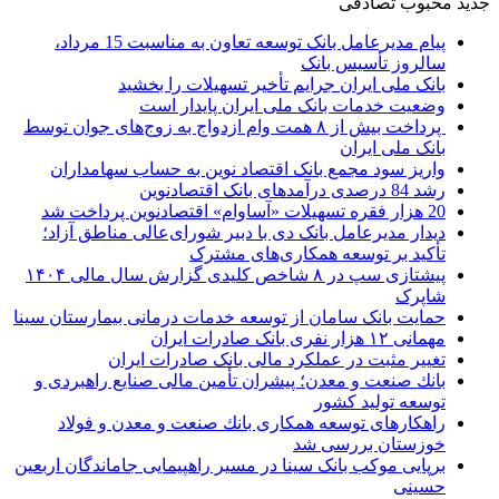
جدید
محبوب
تصادفی
پیام مدیرعامل بانک توسعه تعاون به مناسبت 15 مرداد،
سالروز تأسیس بانک
بانک ملی ایران جرایم تأخیر تسهیلات را بخشید
وضعیت خدمات بانک ملی ایران پایدار است
پرداخت بیش از ۸ همت وام ازدواج به زوج‌های جوان توسط
بانک ملی ایران
واریز سود مجمع بانک اقتصاد نوین به حساب سهامداران
رشد 84 درصدی درآمدهای بانک اقتصادنوین
20 هزار فقره تسهیلات «آساوام» اقتصادنوین پرداخت شد
دیدار مدیرعامل بانک دی با دبیر شورای‌عالی مناطق آزاد؛
تأکید بر توسعه همکاری‌های مشترک
پیشتازی سپ در ۸ شاخص کلیدی گزارش سال مالی ۱۴۰۴
شاپرک
حمایت بانک سامان از توسعه خدمات درمانی بیمارستان سینا
مهمانی ۱۲ هزار نفری بانک صادرات ایران
تغییر مثبت در عملکرد مالی بانک صادرات ایران
بانك صنعت و معدن؛ پیشران تأمین مالی صنایع راهبردی و
توسعه تولید كشور
راهكارهای توسعه همكاری بانك صنعت و معدن و فولاد
خوزستان بررسی شد
برپایی موکب بانک سینا در مسیر راهپیمایی جاماندگان اربعین
حسینی