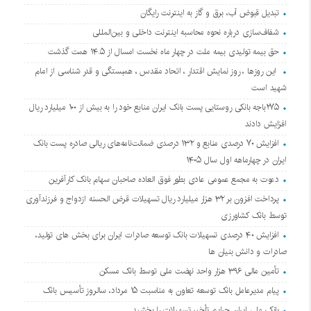
تبدیل قبوض آب، برق و گاز به اینترنت رایگان
شفاف‌سازی درباره نحوه محاسبه اینترنت داخلی و بین‌المللی
حق بیمه تولیدی بیمه ملت در چهار ماه نخست امسال از ۱۴.۵ همت گذشت
این روزها ، روز نمایش اقتدار ، اتحاد مقدس ، همبستگی و قدر شناسی از امام
شهید است
۲۷۵باجه بانکی روستایی پست بانک ایران منابع خود را به بیش از ۱۰۰ میلیارد ریال
افزایش دادند
افزایش ۷۰ درصدی منابع و ۱۳۲ درصدی ضمانت‌نامه‌های ریالی صادره پست بانک
ایران در چهارماهه اول سال ۱۴۰۵
دعوت به مجمع عمومی عادی بطور فوق العاده صاحبان سهام بانک کارآفرین
پرداخت افزون بر ۳۲ هزار میلیارد ریال تسهیلات قرض الحسنه ازدواج و فرزندآوری
توسط بانک کشاورزی
افزایش ۴۰ درصدی تسهیلات بانک توسعه صادرات ایران برای بخش های تولید،
صادرات و دانش بنیان ها
تأمین مالی ۳۹۶ هزار واحد نهضت ملی توسط بانک مسکن
پیام مدیرعامل بانک توسعه تعاون به مناسبت ۱۵ مرداد، سالروز تأسیس بانک
بانک ملی ایران جرایم تأخیر تسهیلات را بخشید