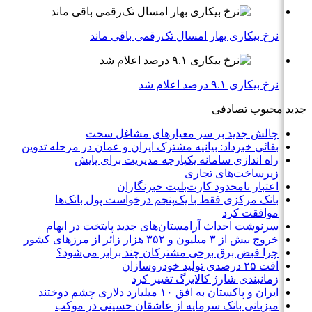
نرخ بیکاری بهار امسال تک‌رقمی باقی ماند
نرخ بیکاری ۹.۱ درصد اعلام شد
جدید
محبوب
تصادفی
چالش جدید بر سر معیارهای مشاغل سخت
بقائی خبرداد: بیانیه مشترک ایران و عمان در مرحله تدوین
راه اندازی سامانه یکپارچه مدیریت برای پایش
زیرساخت‌های تجاری
اعتبار نامحدود کارت‌بلیت خبرنگاران
بانک مرکزی فقط با یک‌‎پنجم درخواست پول بانک‌ها
موافقت کرد
سرنوشت احداث آرامستان‌های جدید پایتخت در ابهام
خروج بیش از ۳ میلیون و ۳۵۲ هزار زائر از مرزهای کشور
چرا قبض برق برخی مشترکان چند برابر می‌شود؟
افت ۲۵ درصدی تولید خودروسازان
زمانبندی شارژ کالابرگ تغییر کرد
ایران و پاکستان به افق ۱۰ میلیارد دلاری چشم دوختند
میزبانی بانک سرمایه از عاشقان حسینی در موکب