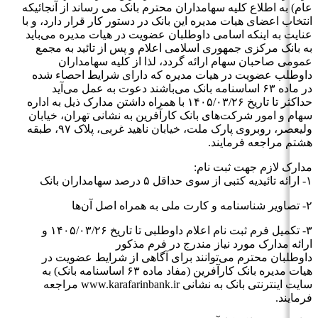
عام) به اطلاع کلیه سهامداران محترم بانک می رساند از آنجائیکه
انتخاب اعضای هیات مدیره این بانک در دستور کار قرار دارد، و با
عنایت به اینکه اسامی داوطلبان عضویت در هیات مدیره می‌باید
به بانک مرکزی جمهوری اسلامی اعلام و پس از تائید به مجمع
عمومی صاحبان سهام ارائه گردد، لذا از کلیه سهامداران
داوطلب عضویت در هیات مدیره که دارای شرایط احصاء شده
در ماده ۶۳ اساسنامه بانک می‌باشند دعوت به عمل می‌آید
حداکثر تا تاریخ ۱۴۰۵/۰۳/۲۶ با همراه داشتن مدارک ذیل به اداره
سهام و امور شرکت‌های بانک کارآفرین به نشانی تهران، خیابان
ولیعصر، روبروی پارک ملت، خیابان ناهید غربی، پلاک ۹۷، طبقه
هشتم مراجعه فرمایند.
مدارک لازم جهت ثبت نام:
۱- ارائه تائیدیه کتبی از سوی حداقل ۵ درصد سهامداران بانک
۲- تصاویر شناسنامه و کارت ملی به همراه اصل آن‌ها
۳- تکمیل فرم ثبت نام اعلام داوطلبی تا تاریخ ۱۴۰۵/۰۳/۲۶ و
ارائه مدارک مورد نیاز مندرج در فرم مذکور
داوطلبان محترم می‌توانند برای آگاهی از شرایط عضویت در
هیات مدیره بانک کارآفرین (مفاد ماده ۶۳ اساسنامه بانک) به
سایت اینترنتی بانک به نشانی www.karafarinbank.ir مراجعه
فرمایند.